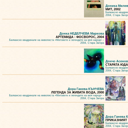
Доника Миле
МИТ, 2002
Балканско квадри
2004, Стара Загор
Донка НЕДЕЛЧЕВА Маркова
АРТЕМИДА - ФОСВОРОС, 2004
Балканско квадринале на живописта «Митовете и легендите на моя народ» –
2004, Стара Загора
Дончо Асено
СТАРАТА ЮДА
Балканско квадри
2004, Стара Загор
Дора Ганева КЪНЧЕВА
ЛЕГЕНДА ЗА ЖИВАТА ВОДА, 2000
Балканско квадринале на живописта «Митовете и легендите на моя народ» –
2004, Стара Загора
Дора Ганева
ПРИКАЗНИЯТ 
Балканско квадри
2004, Стара Загор