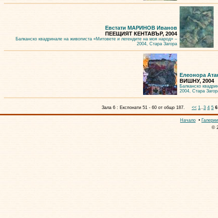
Евстати МАРИНОВ Иванов
ПЕЕЩИЯТ КЕНТАВЪР, 2004
Балканско квадринале на живописта «Митовете и легендите на моя народ» –
2004, Стара Загора
Елеонора Ат
ВИШНУ, 2004
Балканско квадри
2004, Стара Загор
Зала 6 : Експонати 51 - 60 от общо 187.
<<
1
..
3
4
5
6
Начало
•
Галерии
© 