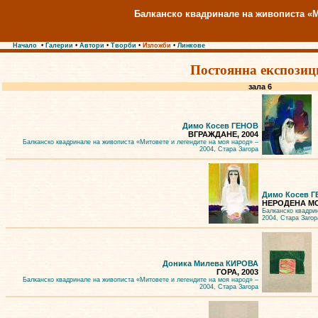
Балканско квадринале на живописта «М
Начало
•
Галерии
•
Автори
•
Творби
•
Изложби
•
Линкове
Постоянна експозиц
зала 6
Димо Косев ГЕНОВ
ВГРАЖДАНЕ, 2004
Балканско квадринале на живописта «Митовете и легендите на моя народ» –
2004, Стара Загора
Димо Косев 
НЕРОДЕНА МО
Балканско квадри
2004, Стара Загор
Доника Милева КИРОВА
ГОРА, 2003
Балканско квадринале на живописта «Митовете и легендите на моя народ» –
2004, Стара Загора